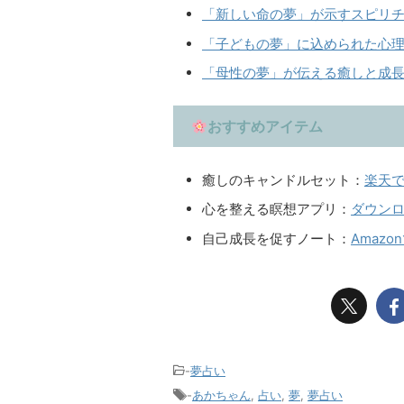
「新しい命の夢」が示すスピリ
「子どもの夢」に込められた心
「母性の夢」が伝える癒しと成
おすすめアイテム
癒しのキャンドルセット：
楽天
心を整える瞑想アプリ：
ダウン
自己成長を促すノート：
Amazo
-
夢占い
-
あかちゃん
,
占い
,
夢
,
夢占い