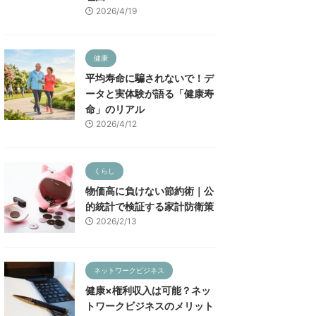
2026/4/19
健康
平均寿命に騙されないで！デ
ータと実体験が語る「健康寿
命」のリアル
2026/4/12
くらし
物価高に負けない節約術｜公
的統計で検証する家計防衛策
2026/2/13
ネットワークビジネス
健康×権利収入は可能？ネッ
トワークビジネスのメリット