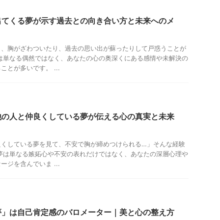
出てくる夢が示す過去との向き合い方と未来へのメ
と、胸がざわついたり、過去の思い出が蘇ったりして戸惑うことが
は単なる偶然ではなく、あなたの心の奥深くにある感情や未解決の
とが多いです。 ...
他の人と仲良くしている夢が伝える心の真実と未来
良くしている夢を見て、不安で胸が締めつけられる…」そんな経験
夢は単なる嫉妬心や不安の表れだけではなく、あなたの深層心理や
ジを含んでいま ...
夢」は自己肯定感のバロメーター｜美と心の整え方