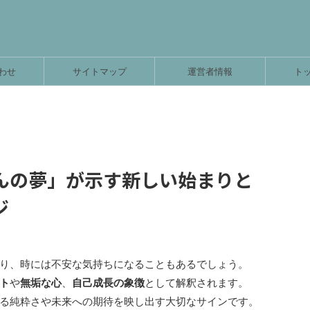
わせ
サイトマップ
運営者情報
ト
んの夢」が示す新しい始まりと
ジ
り、時には不安な気持ちになることもあるでしょう。
ト
や
無垢な心
、
自己成長の象徴
として解釈されます。
る純粋さや未来への期待を映し出す大切なサインです。