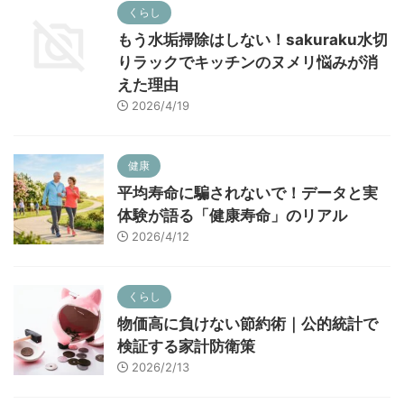
くらし
もう水垢掃除はしない！sakuraku水切
りラックでキッチンのヌメリ悩みが消
えた理由
2026/4/19
健康
平均寿命に騙されないで！データと実
体験が語る「健康寿命」のリアル
2026/4/12
くらし
物価高に負けない節約術｜公的統計で
検証する家計防衛策
2026/2/13