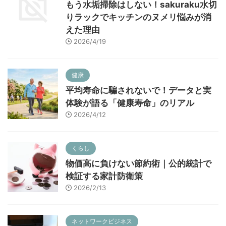
もう水垢掃除はしない！sakuraku水切
りラックでキッチンのヌメリ悩みが消
えた理由
2026/4/19
健康
平均寿命に騙されないで！データと実
体験が語る「健康寿命」のリアル
2026/4/12
くらし
物価高に負けない節約術｜公的統計で
検証する家計防衛策
2026/2/13
ネットワークビジネス