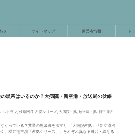
わせ
サイトマップ
運営者情報
ト
通の黒幕はいるのか？大病院・新空港・放送局の伏線
ンスドラマ
,
伏線回収
,
占拠シリーズ
,
大病院占拠
,
放送局占拠
,
新空 港占
ながっている？共通の黒幕説を深掘り 『大病院占拠』『新空港占
続く、櫻井翔主演「占拠シリーズ」。それぞれ異なる舞台・異なる