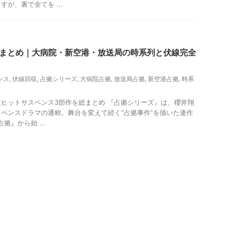
が、裏で全てを ...
作まとめ｜大病院・新空港・放送局の時系列と伏線完全
ンス
,
伏線回収
,
占拠シリーズ
,
大病院占拠
,
放送局占拠
,
新空港占拠
,
時系
ヒットサスペンス3部作を総まとめ 『占拠シリーズ』は、櫻井翔
ペンスドラマの通称。舞台を変えて続く“占拠事件”を描いた連作
拠』から始 ...