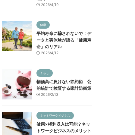
2026/4/19
健康
平均寿命に騙されないで！デ
ータと実体験が語る「健康寿
命」のリアル
2026/4/12
くらし
物価高に負けない節約術｜公
的統計で検証する家計防衛策
2026/2/13
ネットワークビジネス
健康×権利収入は可能？ネッ
トワークビジネスのメリット