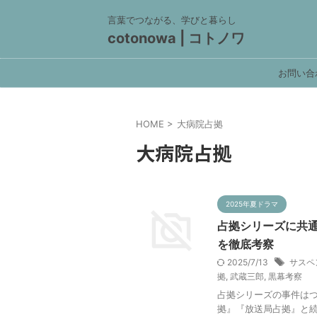
言葉でつながる、学びと暮らし
cotonowa | コトノワ
お問い合
HOME
>
大病院占拠
大病院占拠
2025年夏ドラマ
占拠シリーズに共
を徹底考察
2025/7/13
サスペ
拠
,
武蔵三郎
,
黒幕考察
占拠シリーズの事件はつ
拠』『放送局占拠』と