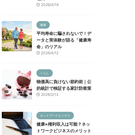
2026/4/19
健康
平均寿命に騙されないで！デ
ータと実体験が語る「健康寿
命」のリアル
2026/4/12
くらし
物価高に負けない節約術｜公
的統計で検証する家計防衛策
2026/2/13
ネットワークビジネス
健康×権利収入は可能？ネッ
トワークビジネスのメリット