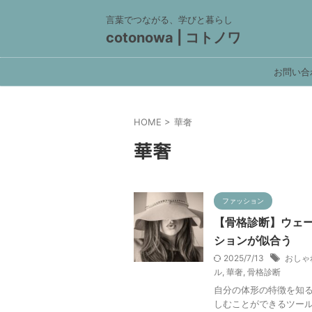
言葉でつながる、学びと暮らし
cotonowa | コトノワ
お問い合
HOME
>
華奢
華奢
ファッション
【骨格診断】ウェ
ションが似合う
2025/7/13
おしゃ
ル
,
華奢
,
骨格診断
自分の体形の特徴を知
しむことができるツー