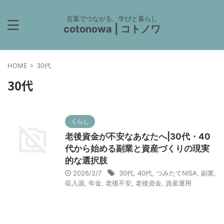
言葉でつながる、学びと暮らし
cotonowa | コトノワ
HOME
>
30代
30代
くらし
老後資金が不安なあなたへ|30代・40
代から始める副業と資産づくりの現実
的な選択肢
2026/2/7
30代
,
40代
,
つみたてNISA
,
副業
,
収入源
,
年金
,
老後不安
,
老後資金
,
資産運用