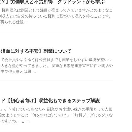
に？】労働収入と不労所得 クワドラントから学ぶ
 権利収入は副業として注目が高まってきていますがどのようなこ
利収入とは自分の持っている権利に基づいて収入を得ることです。
られる仕組 ...
経済面に対する不安】副業について
って会社員やゆくゆくは公務員までも副業をしやすい環境が整いつ
大きな壁がやってきました。 度重なる緊急事態宣言に伴い閉店や
で他人事とは思 ...
イド【初心者向け】収益化もできるステップ解説
」そう感じているあなたへ 副業やお小遣い稼ぎの手段として人気
始めようとすると「何をすればいいの？」「無料ブログじゃダメな
すよね。 こ ...