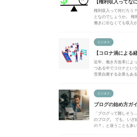
【権利収入ってな
権利収入って何だろう？
となのでしょうか。 権
働きに出なくても収入が得
ビジネス
【コロナ渦による
近年、働き方改革によ
つある中でコロナという
営業自粛する企業もある中
ビジネス
ブログの始め方ガ
「ブログって難しそう…
のブログ。 でも、いざ
の？」と迷うことも多いで