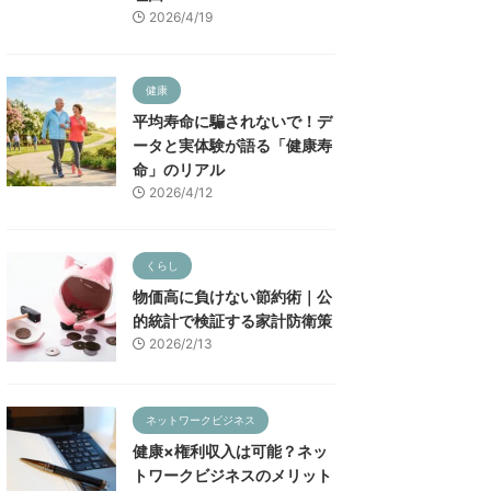
2026/4/19
健康
平均寿命に騙されないで！デ
ータと実体験が語る「健康寿
命」のリアル
2026/4/12
くらし
物価高に負けない節約術｜公
的統計で検証する家計防衛策
2026/2/13
ネットワークビジネス
健康×権利収入は可能？ネッ
トワークビジネスのメリット