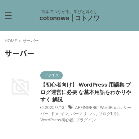
言葉でつながる、学びと暮らし
cotonowa | コトノワ
HOME
>
サーバー
サーバー
ビジネス
【初心者向け】 WordPress 用語集 ブ
ログ運営に必要 な基本用語をわかりや
すく 解説
2025/7/13
AFFINGER6
,
WordPress
,
サー
バー
,
ドメ イン
,
パーマリ ンク
,
ブログ用語、
WordPress初心者
,
プラグイン