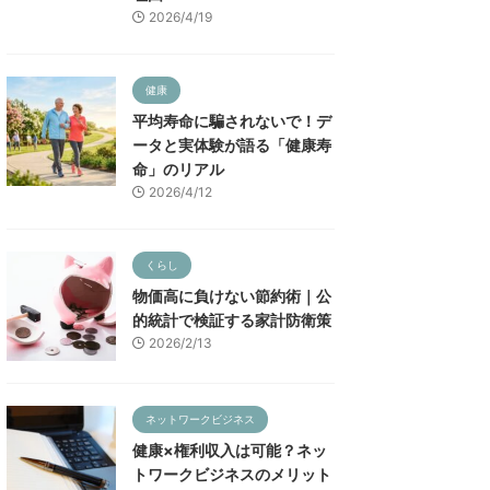
2026/4/19
健康
平均寿命に騙されないで！デ
ータと実体験が語る「健康寿
命」のリアル
2026/4/12
くらし
物価高に負けない節約術｜公
的統計で検証する家計防衛策
2026/2/13
ネットワークビジネス
健康×権利収入は可能？ネッ
トワークビジネスのメリット